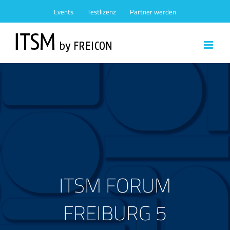
Zum
Events
Testlizenz
Partner werden
Inhalt
springen
ITSM FORUM
FREIBURG 5