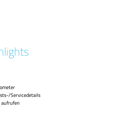
hlights
fometer
sts-/Servicedetails
 aufrufen