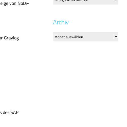
zeige von NoDi-
Archiv
Archiv
er Graylog
es des SAP