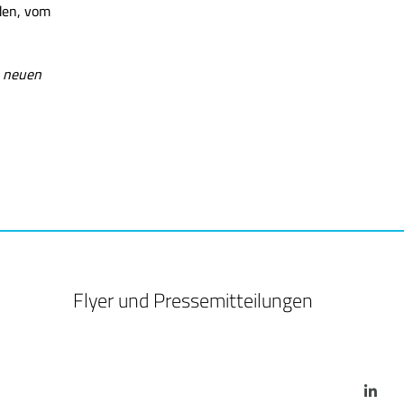
den, vom
n neuen
Flyer und Pressemitteilungen
Li