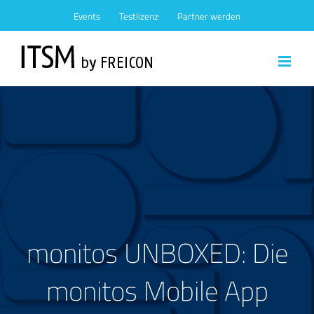
Zum
Events
Testlizenz
Partner werden
Inhalt
springen
monitos UNBOXED: Die
monitos Mobile App