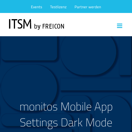
Zum
Events
Testlizenz
Partner werden
Inhalt
springen
monitos Mobile App
Settings Dark Mode